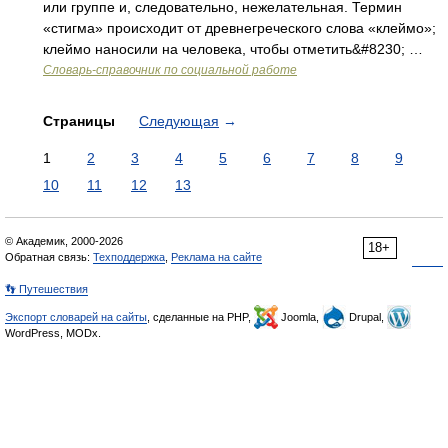
или группе и, следовательно, нежелательная. Термин
«стигма» происходит от древнегреческого слова «клеймо»;
клеймо наносили на человека, чтобы отметить&#8230; …
Словарь-справочник по социальной работе
Страницы
Следующая
→
1
2
3
4
5
6
7
8
9
10
11
12
13
© Академик, 2000-2026
18+
Обратная связь:
Техподдержка
,
Реклама на сайте
👣 Путешествия
Экспорт словарей на сайты
, сделанные на PHP,
Joomla,
Drupal,
WordPress, MODx.