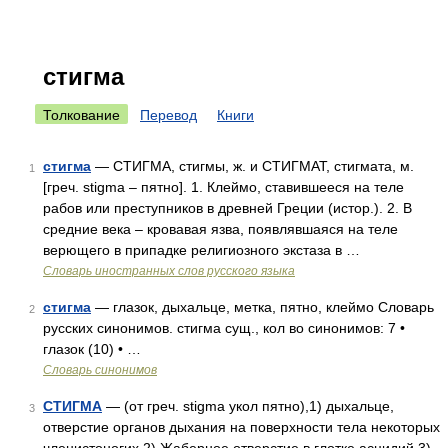
стигма
Толкование
Перевод
Книги
стигма
— СТИГМА, стигмы, ж. и СТИГМАТ, стигмата, м.
1
[греч. stigma – пятно]. 1. Клеймо, ставившееся на теле
рабов или преступников в древней Греции (истор.). 2. В
средние века – кровавая язва, появлявшаяся на теле
верющего в припадке религиозного экстаза в …
Словарь иностранных слов русского языка
стигма
— глазок, дыхальце, метка, пятно, клеймо Словарь
2
русских синонимов. стигма сущ., кол во синонимов: 7 •
глазок (10) • …
Словарь синонимов
СТИГМА
— (от греч. stigma укол пятно),1) дыхальце,
3
отверстие органов дыхания на поверхности тела некоторых