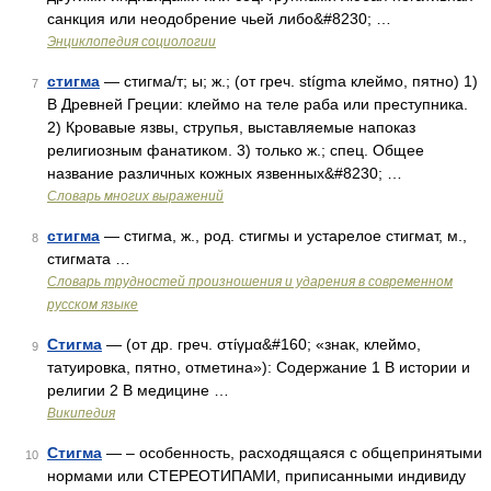
санкция или неодобрение чьей либо&#8230; …
Энциклопедия социологии
стигма
— стигма/т; ы; ж.; (от греч. stígma клеймо, пятно) 1)
7
В Древней Греции: клеймо на теле раба или преступника.
2) Кровавые язвы, струпья, выставляемые напоказ
религиозным фанатиком. 3) только ж.; спец. Общее
название различных кожных язвенных&#8230; …
Словарь многих выражений
стигма
— стигма, ж., род. стигмы и устарелое стигмат, м.,
8
стигмата …
Словарь трудностей произношения и ударения в современном
русском языке
Стигма
— (от др. греч. στίγμα&#160; «знак, клеймо,
9
татуировка, пятно, отметина»): Содержание 1 В истории и
религии 2 В медицине …
Википедия
Стигма
— – особенность, расходящаяся с общепринятыми
10
нормами или СТЕРЕОТИПАМИ, приписанными индивиду