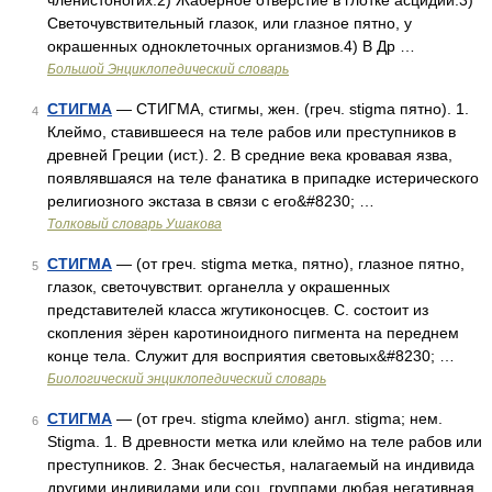
членистоногих.2) Жаберное отверстие в глотке асцидий.3)
Светочувствительный глазок, или глазное пятно, у
окрашенных одноклеточных организмов.4) В Др …
Большой Энциклопедический словарь
СТИГМА
— СТИГМА, стигмы, жен. (греч. stigma пятно). 1.
4
Клеймо, ставившееся на теле рабов или преступников в
древней Греции (ист.). 2. В средние века кровавая язва,
появлявшаяся на теле фанатика в припадке истерического
религиозного экстаза в связи с его&#8230; …
Толковый словарь Ушакова
СТИГМА
— (от греч. stigma метка, пятно), глазное пятно,
5
глазок, светочувствит. органелла у окрашенных
представителей класса жгутиконосцев. С. состоит из
скопления зёрен каротиноидного пигмента на переднем
конце тела. Служит для восприятия световых&#8230; …
Биологический энциклопедический словарь
СТИГМА
— (от греч. stigma клеймо) англ. stigma; нем.
6
Stigma. 1. В древности метка или клеймо на теле рабов или
преступников. 2. Знак бесчестья, налагаемый на индивида
другими индивидами или соц. группами любая негативная